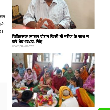
मकान
नके
ै।
चिकित्सक उपचार दौरान किसी भी मरीज के साथ न
करें भेदभावःडा. सिंह
uttampukarnews