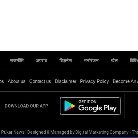
राजनीति
अपराध
बिज़नेस
मनोरंजन
खेल
विवि
os
About us
Contact us
Disclaimer
Privacy Policy
Become An 
DOWNLOAD OUR APP
जालौन के इस मंदिर में भक्तों ने किया रुद्राभिषेक,,
 Pukar News | Designed & Managed by
Digital Marketing Company
-
Tra
प्रतिदिन भाग ले रहे भक्त