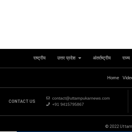
राष्ट्रीय
उत्तर प्रदेश
अंतर्राष्ट्रीय
राज्य
Home
Vide
contact@uttampukarnews.com
CONTACT US
+91 9415795867
चिकित्सक उपचार दौरान किसी भी मरीज के साथ न करें
© 2022 Uttam
भेदभावःडा. सिंह