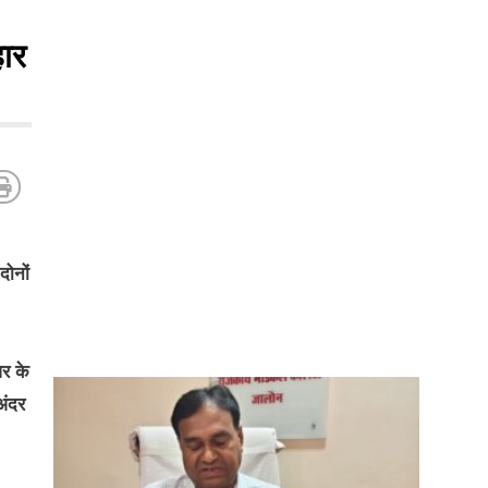
हार
दोनों
र के
अंदर