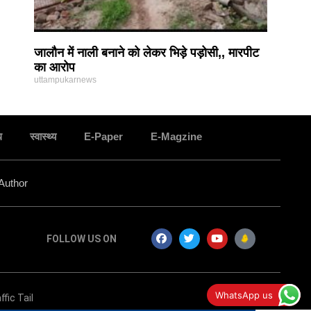
जालौन में नाली बनाने को लेकर भिड़े पड़ोसी,, मारपीट
का आरोप
uttampukarnews
ध
स्वास्थ्य
E-Paper
E-Magzine
Author
FOLLOW US ON
जालौन के इस कॉलेज में साइबर क्राइम के प्रति छात्रों को
WhatsApp us
ffic Tail
किया गया जागरूक