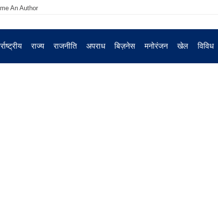
me An Author
्राष्ट्रीय
राज्य
राजनीति
अपराध
बिज़नेस
मनोरंजन
खेल
विविध