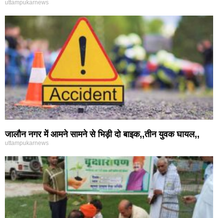
uttampukarnews
जालौन नगर में आमने सामने से भिड़ी दो बाइक,,तीन युवक घायल,,
uttampukarnews