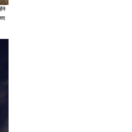
ंने
जाए