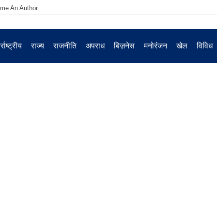
me An Author
्राष्ट्रीय
राज्य
राजनीति
अपराध
बिज़नेस
मनोरंजन
खेल
विविध