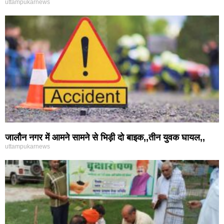
uttampukarnews
जालौन नगर में आमने सामने से भिड़ी दो बाइक,,तीन युवक घायल,,
uttampukarnews