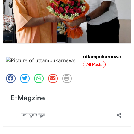
uttampukarnews
All Posts