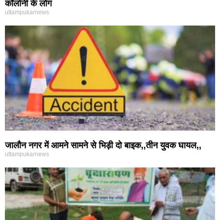
कॉलोनी के लोग
uttampukarnews
जालौन नगर में आमने सामने से भिड़ी दो बाइक,,तीन युवक घायल,,
uttampukarnews