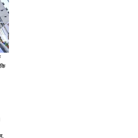
क
 कि
।
व,