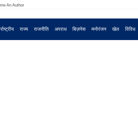
me An Author
्राष्ट्रीय
राज्य
राजनीति
अपराध
बिज़नेस
मनोरंजन
खेल
विविध