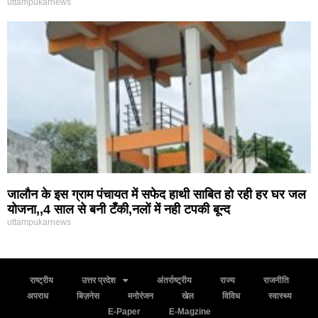
uttampukarnews
जालौन के इस ग्राम पंचायत में सफेद हाथी साबित हो रही हर घर जल
योजना,,4 साल से बनी टँकी,नलों में नही टपकी बून्द
uttampukarnews
राष्ट्रीय
उत्तर प्रदेश
अंतर्राष्ट्रीय
राज्य
राजनीति
अपराध
बिज़नेस
मनोरंजन
खेल
विविध
स्वास्थ्य
E-Paper
E-Magzine