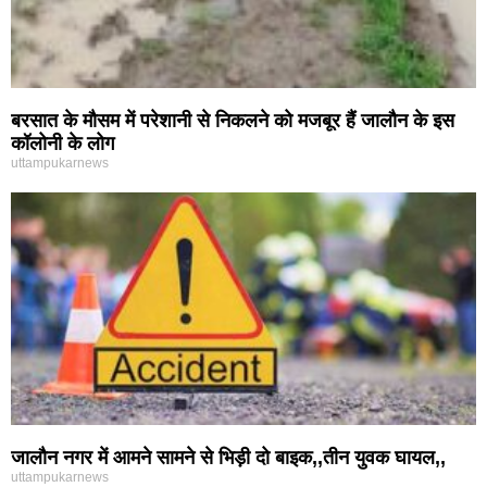
बरसात के मौसम में परेशानी से निकलने को मजबूर हैं जालौन के इस
कॉलोनी के लोग
uttampukarnews
जालौन नगर में आमने सामने से भिड़ी दो बाइक,,तीन युवक घायल,,
uttampukarnews