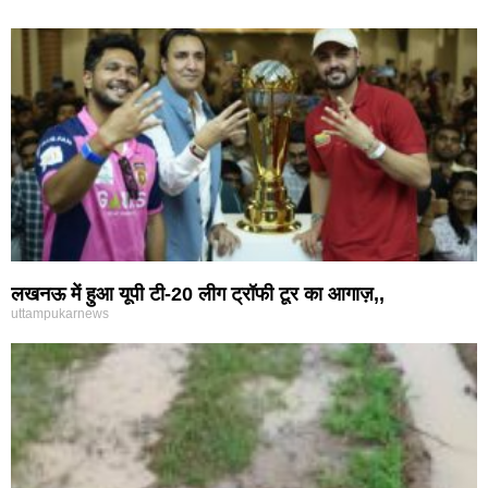
लखनऊ में हुआ यूपी टी-20 लीग ट्रॉफी टूर का आगाज़,,
uttampukarnews