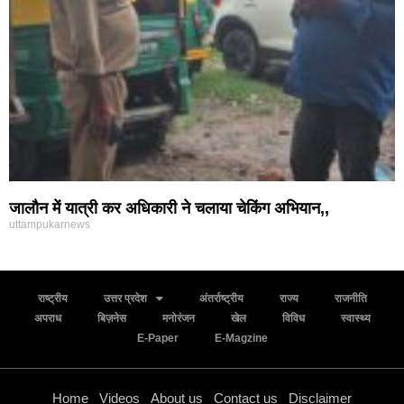
जालौन में यात्री कर अधिकारी ने चलाया चेकिंग अभियान,,
uttampukarnews
राष्ट्रीय
उत्तर प्रदेश
अंतर्राष्ट्रीय
राज्य
राजनीति
अपराध
बिज़नेस
मनोरंजन
खेल
विविध
स्वास्थ्य
E-Paper
E-Magzine
Home
Videos
About us
Contact us
Disclaimer