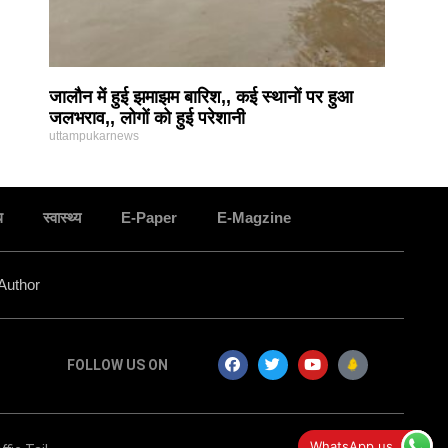
जालौन में हुई झमाझम बारिश,, कई स्थानों पर हुआ
जलभराव,, लोगों को हुई परेशानी
uttampukarnews
ध
स्वास्थ्य
E-Paper
E-Magzine
Author
FOLLOW US ON
सन्त रविदास जयंती पर जालौन में निकली कलश बंधन
WhatsApp us