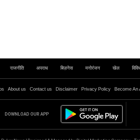
राजनीति
अपराध
बिज़नेस
मनोरंजन
खेल
विवि
os
About us
Contact us
Disclaimer
Privacy Policy
Become An 
DOWNLOAD OUR APP
सदन में विपक्ष के असहयोगात्मक रवैये की ए.के. शर्मा ने की