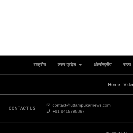
राष्ट्रीय
उत्तर प्रदेश
अंतर्राष्ट्रीय
राज्य
Home
Vide
contact@uttampukarnews.com
CONTACT US
+91 9415795867
बसपा के इकलौते विधायक उमाशंकर सिंह का