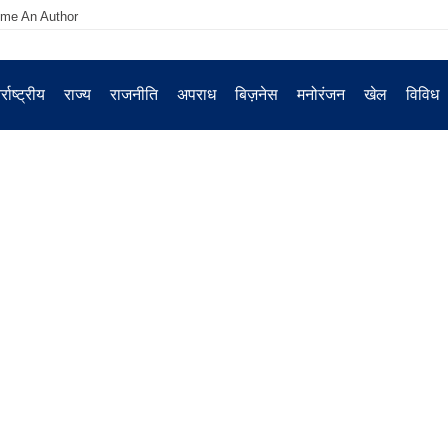
me An Author
्राष्ट्रीय
राज्य
राजनीति
अपराध
बिज़नेस
मनोरंजन
खेल
विविध