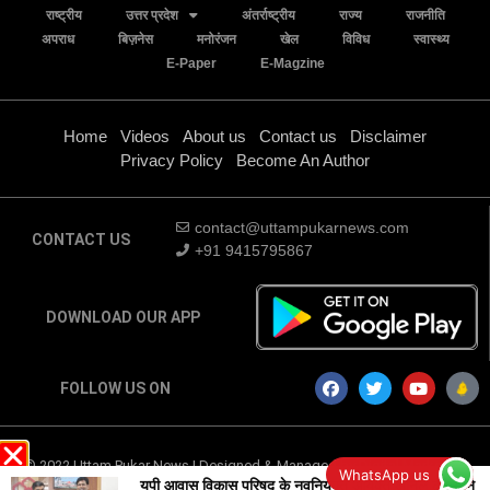
राष्ट्रीय
उत्तर प्रदेश
अंतर्राष्ट्रीय
राज्य
राजनीति
अपराध
बिज़नेस
मनोरंजन
खेल
विविध
स्वास्थ्य
E-Paper
E-Magzine
Home
Videos
About us
Contact us
Disclaimer
Privacy Policy
Become An Author
contact@uttampukarnews.com
CONTACT US
+91 9415795867
DOWNLOAD OUR APP
FOLLOW US ON
© 2022 Uttam Pukar News | Designed & Managed by
Digital Marketing
WhatsApp us
Company
-
Traffic Tail
यूपी आवास विकास परिषद के नवनियुक्त आयुक्त अनिल ढींगरा ने