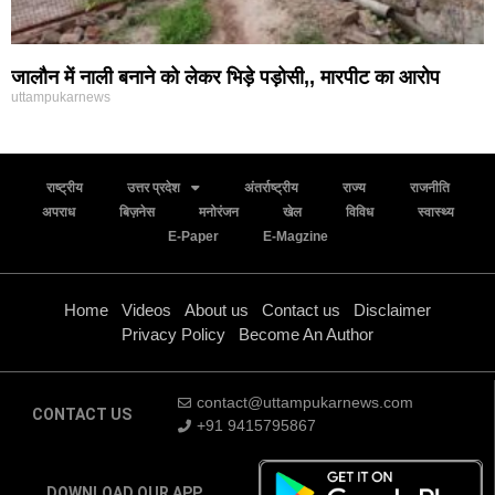
जालौन में नाली बनाने को लेकर भिड़े पड़ोसी,, मारपीट का आरोप
uttampukarnews
राष्ट्रीय
उत्तर प्रदेश
अंतर्राष्ट्रीय
राज्य
राजनीति
अपराध
बिज़नेस
मनोरंजन
खेल
विविध
स्वास्थ्य
E-Paper
E-Magzine
Home
Videos
About us
Contact us
Disclaimer
Privacy Policy
Become An Author
contact@uttampukarnews.com
CONTACT US
+91 9415795867
DOWNLOAD OUR APP