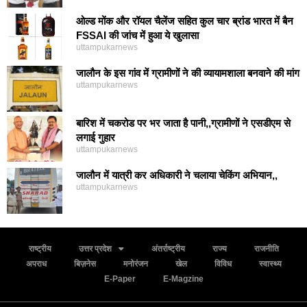
ओल्ड मोंक और रॉयल चैलेंज सहित कुल चार ब्रांड भारत में बैन
FSSAI की जांच में हुआ ये खुलासा
uttampukarnews
जालौन के इस गांव में ग्रामीणों ने की व्यायामशाला बनवाने की मांग
uttampukarnews
बारिश में चकरोड पर भर जाता है पानी,,ग्रामीणों ने एसडीएम से
लगाई गुहार
uttampukarnews
जालौन में यात्री कर अधिकारी ने चलाया चेकिंग अभियान,,
uttampukarnews
राष्ट्रीय
उत्तर प्रदेश
अंतर्राष्ट्रीय
राज्य
राजनीति
अपराध
बिज़नेस
मनोरंजन
खेल
विविध
स्वास्थ्य
E-Paper
E-Magzine