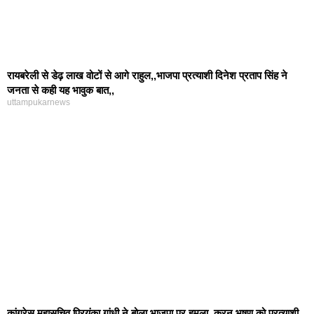
रायबरेली से डेढ़ लाख वोटों से आगे राहुल,,भाजपा प्रत्याशी दिनेश प्रताप सिंह ने
जनता से कही यह भावुक बात,,
uttampukarnews
कांग्रेस महासचिव प्रियंका गांधी ने बोला भाजपा पर हमला,,करन भूषण को प्रत्याशी