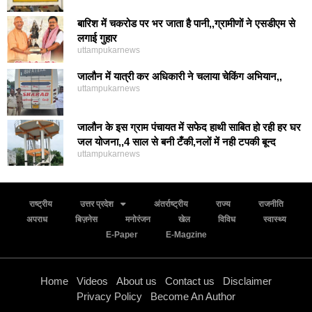
बारिश में चकरोड पर भर जाता है पानी,,ग्रामीणों ने एसडीएम से
लगाई गुहार
uttampukarnews
जालौन में यात्री कर अधिकारी ने चलाया चेकिंग अभियान,,
uttampukarnews
जालौन के इस ग्राम पंचायत में सफेद हाथी साबित हो रही हर घर
जल योजना,,4 साल से बनी टँकी,नलों में नही टपकी बून्द
uttampukarnews
राष्ट्रीय
उत्तर प्रदेश
अंतर्राष्ट्रीय
राज्य
राजनीति
अपराध
बिज़नेस
मनोरंजन
खेल
विविध
स्वास्थ्य
E-Paper
E-Magzine
Home
Videos
About us
Contact us
Disclaimer
Privacy Policy
Become An Author