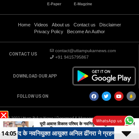
E-Paper
E-Magzine
Home
Videos
About us
Contact us
Disclaimer
Privacy Policy
Become An Author
contact@uttampukarnews.com
CONTACT US
+91 9415795867
DOWNLOAD OUR APP
FOLLOW US ON
© 2022 Uttam Pukar News | Designed & Managed by
Digital Marketing
WhatsApp us
Company
-
Traffic Tail
यूपी आवास विकास परिषद के नवनियुक्त आयुक्त अनिल ढींगरा ने
ग्रहण किया पदभार,,
वनियुक्त आयुक्त अनिल ढींगरा ने ग्रहण किया पदभार,,
14:05