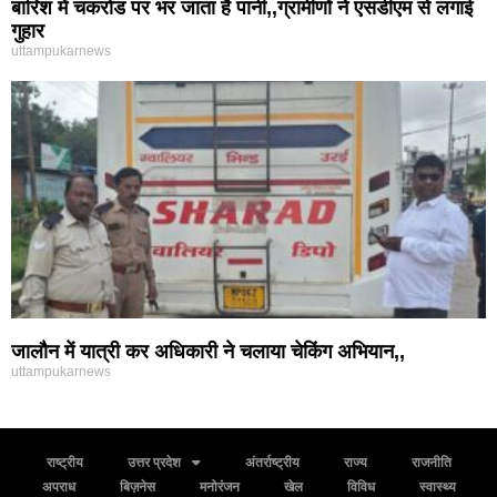
बारिश में चकरोड पर भर जाता है पानी,,ग्रामीणों ने एसडीएम से लगाई
गुहार
uttampukarnews
जालौन में यात्री कर अधिकारी ने चलाया चेकिंग अभियान,,
uttampukarnews
राष्ट्रीय
उत्तर प्रदेश
अंतर्राष्ट्रीय
राज्य
राजनीति
अपराध
बिज़नेस
मनोरंजन
खेल
विविध
स्वास्थ्य