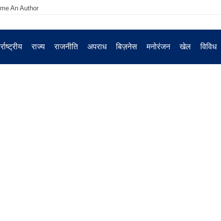
me An Author
्राष्ट्रीय
राज्य
राजनीति
अपराध
बिज़नेस
मनोरंजन
खेल
विविध