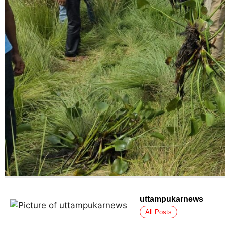
uttampukarnews
All Posts