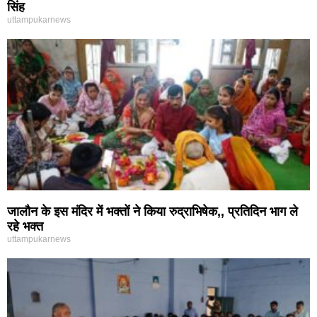
सिंह
uttampukarnews
जालौन के इस मंदिर में भक्तों ने किया रुद्राभिषेक,, प्रतिदिन भाग ले
रहे भक्त
uttampukarnews