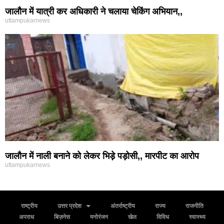
जालौन में यात्री कर अधिकारी ने चलाया चेकिंग अभियान,,
uttampukarnews
जालौन में नाली बनाने को लेकर भिड़े पड़ोसी,, मारपीट का आरोप
uttampukarnews
राष्ट्रीय
उत्तर प्रदेश
अंतर्राष्ट्रीय
राज्य
राजनीति
अपराध
बिज़नेस
मनोरंजन
खेल
विविध
स्वास्थ्य