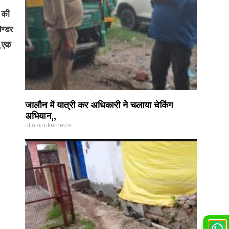
 की
ण्डर
र,एक
जालौन में यात्री कर अधिकारी ने चलाया चेकिंग
अभियान,,
uttampukarnews