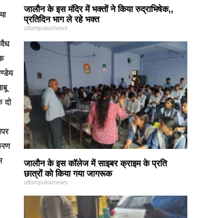
जालौन के इस मंदिर में भक्तों ने किया रुद्राभिषेक,,
या
प्रतिदिन भाग ले रहे भक्त
uttampukarnews
अवैध
षक
ण्डेय
ाबू
क दो
अपर
पकरण
स
जालौन के इस कॉलेज में साइबर क्राइम के प्रति
छात्रों को किया गया जागरूक
uttampukarnews