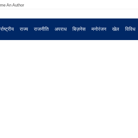
me An Author
्राष्ट्रीय
राज्य
राजनीति
अपराध
बिज़नेस
मनोरंजन
खेल
विविध