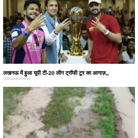
लखनऊ में हुआ यूपी टी-20 लीग ट्रॉफी टूर का आगाज़,,
uttampukarnews