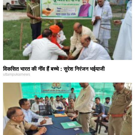
विकसित भारत की नींव हैं बच्चे : सुरेश निरंजन भईयाजी
uttampukarnews