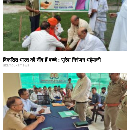
विकसित भारत की नींव हैं बच्चे : सुरेश निरंजन भईयाजी
uttampukarnews