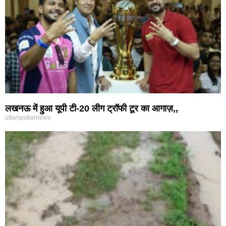
लखनऊ में हुआ यूपी टी-20 लीग ट्रॉफी टूर का आगाज़,,
uttampukarnews