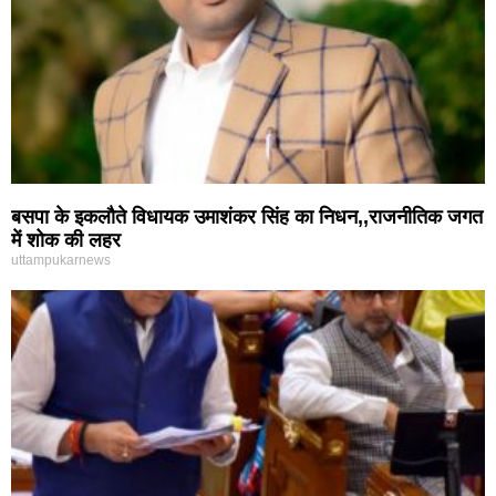
बसपा के इकलौते विधायक उमाशंकर सिंह का निधन,,राजनीतिक जगत
में शोक की लहर
uttampukarnews