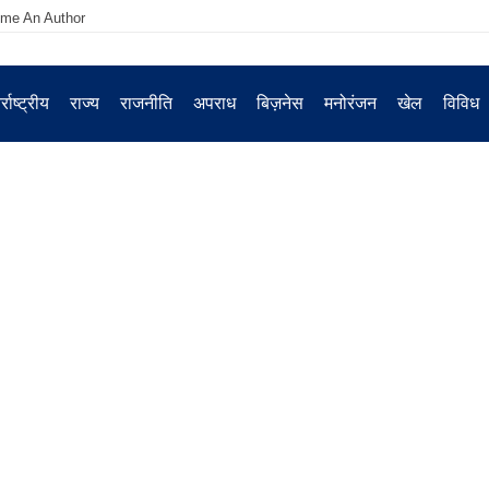
me An Author
्राष्ट्रीय
राज्य
राजनीति
अपराध
बिज़नेस
मनोरंजन
खेल
विविध