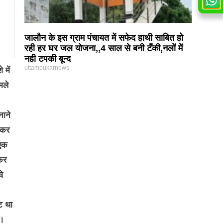
जालौन के इस ग्राम पंचायत में सफेद हाथी साबित हो
रही हर घर जल योजना,,4 साल से बनी टँकी,नलों में
नही टपकी बून्द
uttampukarnews
 में
मले
नाने
ोकर
 एक
कर
े
ट था
ी।