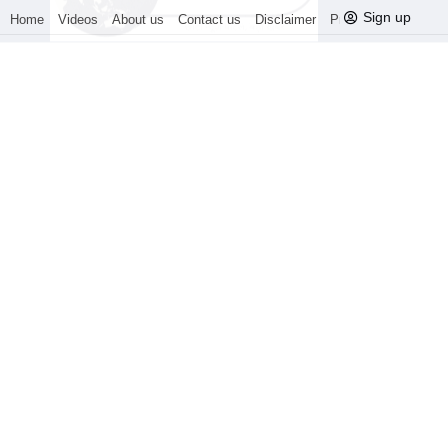
Sign up
Home
Videos
About us
Contact us
Disclaimer
Privacy Policy
Be
उत्तर प्रदेश
E-Magzine