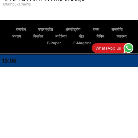
uttampukarnews
राष्ट्रीय
उत्तर प्रदेश
अंतर्राष्ट्रीय
राज्य
राजनीति
अपराध
बिज़नेस
मनोरंजन
खेल
विविध
स्वास्थ्य
E-Paper
E-Magzine
WhatsApp us
15:06
भाजपा नेता पर 
Home
Videos
About us
Contact us
Disclaimer
Privacy Policy
Become An Author
contact@uttampukarnews.com
CONTACT US
+91 9415795867
DOWNLOAD OUR APP
FOLLOW US ON