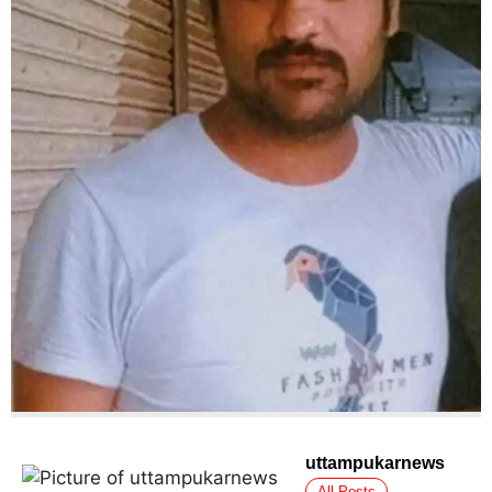
uttampukarnews
All Posts