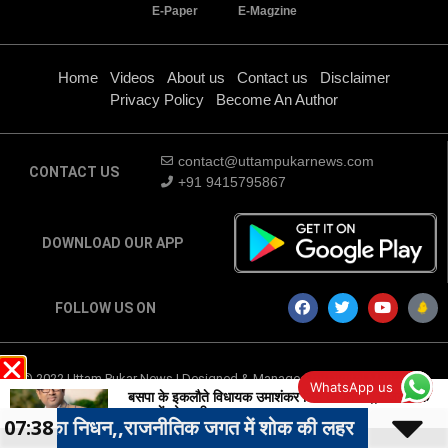
E-Paper
E-Magzine
Home
Videos
About us
Contact us
Disclaimer
Privacy Policy
Become An Author
contact@uttampukarnews.com
CONTACT US
+91 9415795867
DOWNLOAD OUR APP
FOLLOW US ON
© 2022 Uttam Pukar News | Designed & Managed by
Digital Marketing
WhatsApp us
Company
-
Traffic Tail
बसपा के इकलौते विधायक उमाशंकर सिंह का निधन,,राजनीतिक
जगत में शोक की लहर
,राजनीतिक जगत में शोक की लहर
07:38
सदन में विप