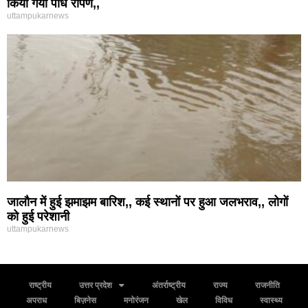
किया गया पौध रोपण,,
uttampukarnews
जालौन में हुई झमाझम बारिश,, कई स्थानों पर हुआ जलभराव,, लोगों
को हुई परेशानी
uttampukarnews
राष्ट्रीय
उत्तर प्रदेश
अंतर्राष्ट्रीय
राज्य
राजनीति
अपराध
बिज़नेस
मनोरंजन
खेल
विविध
स्वास्थ्य