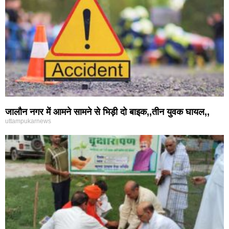
जालौन नगर में आमने सामने से भिड़ी दो बाइक,,तीन युवक घायल,,
uttampukarnews