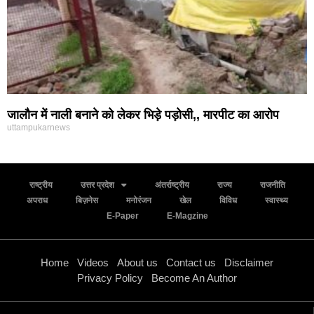
जालौन में नाली बनाने को लेकर भिड़े पड़ोसी,, मारपीट का आरोप
uttampukarnews
राष्ट्रीय
उत्तर प्रदेश
अंतर्राष्ट्रीय
राज्य
राजनीति
अपराध
बिज़नेस
मनोरंजन
खेल
विविध
स्वास्थ्य
E-Paper
E-Magzine
Home
Videos
About us
Contact us
Disclaimer
Privacy Policy
Become An Author