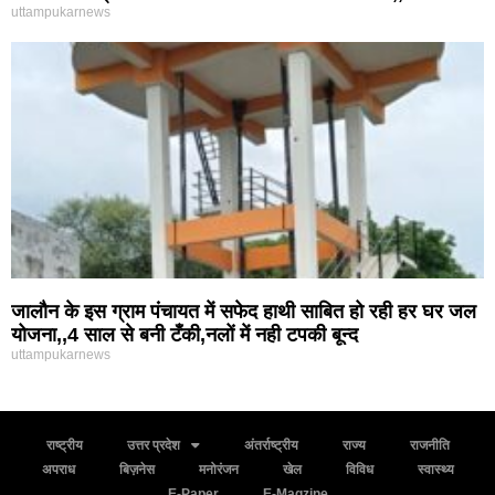
uttampukarnews
जालौन के इस ग्राम पंचायत में सफेद हाथी साबित हो रही हर घर जल
योजना,,4 साल से बनी टँकी,नलों में नही टपकी बून्द
uttampukarnews
राष्ट्रीय
उत्तर प्रदेश
अंतर्राष्ट्रीय
राज्य
राजनीति
अपराध
बिज़नेस
मनोरंजन
खेल
विविध
स्वास्थ्य
E-Paper
E-Magzine