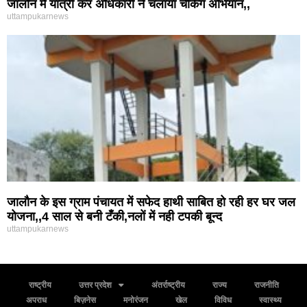
जालौन में यात्री कर अधिकारी ने चलाया चेकिंग अभियान,,
uttampukarnews
जालौन के इस ग्राम पंचायत में सफेद हाथी साबित हो रही हर घर जल
योजना,,4 साल से बनी टँकी,नलों में नही टपकी बून्द
uttampukarnews
राष्ट्रीय
उत्तर प्रदेश
अंतर्राष्ट्रीय
राज्य
राजनीति
अपराध
बिज़नेस
मनोरंजन
खेल
विविध
स्वास्थ्य