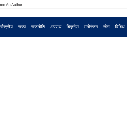
me An Author
्राष्ट्रीय
राज्य
राजनीति
अपराध
बिज़नेस
मनोरंजन
खेल
विविध