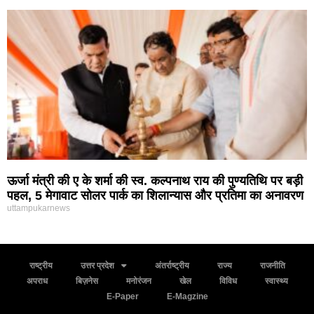
ऊर्जा मंत्री की ए के शर्मा की स्व. कल्पनाथ राय की पुण्यतिथि पर बड़ी
पहल, 5 मेगावाट सोलर पार्क का शिलान्यास और प्रतिमा का अनावरण
uttampukarnews
राष्ट्रीय
उत्तर प्रदेश
अंतर्राष्ट्रीय
राज्य
राजनीति
अपराध
बिज़नेस
मनोरंजन
खेल
विविध
स्वास्थ्य
E-Paper
E-Magzine