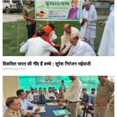
विकसित भारत की नींव हैं बच्चे : सुरेश निरंजन भईयाजी
uttampukarnews