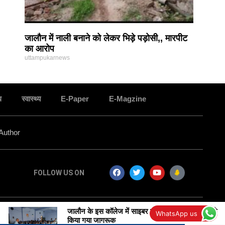
जालौन में नाली बनाने को लेकर भिड़े पड़ोसी,, मारपीट
का आरोप
uttampukarnews
ध
स्वास्थ्य
E-Paper
E-Magzine
Author
FOLLOW US ON
जालौन के इस कॉलेज में साइबर क्राइम के प्रति छात्रों को
WhatsApp us
ffic Tail
किया गया जागरूक