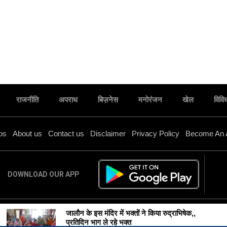
राजनीति
अपराध
बिज़नेस
मनोरंजन
खेल
विवि
os
About us
Contact us
Disclaimer
Privacy Policy
Become An 
DOWNLOAD OUR APP
जालौन के इस मंदिर में भक्तों ने किया रुद्राभिषेक,,
 Pukar News | Designed & Managed by
Digital Marketing Company
-
Tra
प्रतिदिन भाग ले रहे भक्त