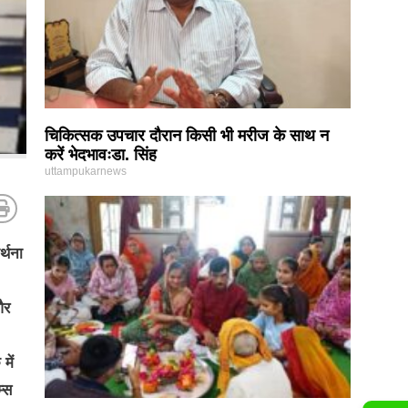
चिकित्सक उपचार दौरान किसी भी मरीज के साथ न
करें भेदभावःडा. सिंह
uttampukarnews
्थना
और
में
म्स