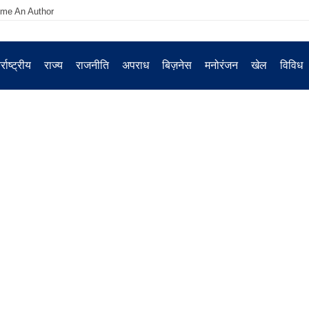
me An Author
्राष्ट्रीय
राज्य
राजनीति
अपराध
बिज़नेस
मनोरंजन
खेल
विविध