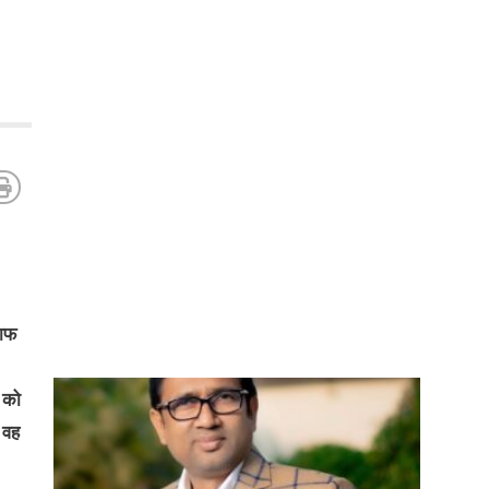
लाफ
र को
 वह