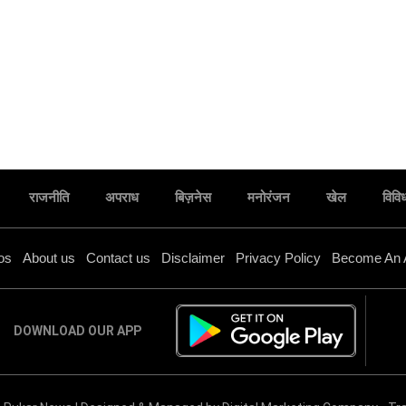
राजनीति
अपराध
बिज़नेस
मनोरंजन
खेल
विवि
os
About us
Contact us
Disclaimer
Privacy Policy
Become An 
DOWNLOAD OUR APP
सदन में विपक्ष के असहयोगात्मक रवैये की ए.के. शर्मा ने की