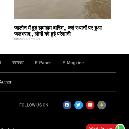
जालौन में हुई झमाझम बारिश,, कई स्थानों पर हुआ
जलभराव,, लोगों को हुई परेशानी
uttampukarnews
ध
स्वास्थ्य
E-Paper
E-Magzine
Author
FOLLOW US ON
सन्त रविदास जयंती पर जालौन में निकली कलश बंधन
WhatsApp us