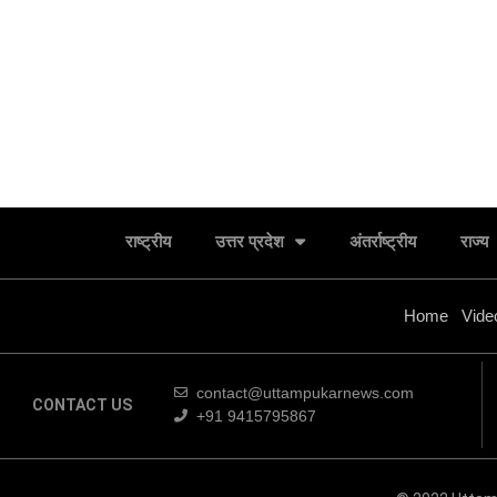
राष्ट्रीय
उत्तर प्रदेश
अंतर्राष्ट्रीय
राज्य
Home
Vide
contact@uttampukarnews.com
CONTACT US
+91 9415795867
बसपा के इकलौते विधायक उमाशंकर सिंह का