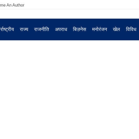
me An Author
्राष्ट्रीय
राज्य
राजनीति
अपराध
बिज़नेस
मनोरंजन
खेल
विविध