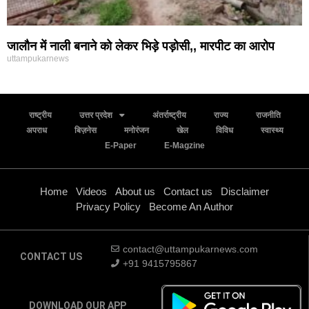
जालौन में नाली बनाने को लेकर भिड़े पड़ोसी,, मारपीट का आरोप
uttampukarnews
राष्ट्रीय
उत्तर प्रदेश
अंतर्राष्ट्रीय
राज्य
राजनीति
अपराध
बिज़नेस
मनोरंजन
खेल
विविध
स्वास्थ्य
E-Paper
E-Magzine
Home
Videos
About us
Contact us
Disclaimer
Privacy Policy
Become An Author
contact@uttampukarnews.com
CONTACT US
+91 9415795867
DOWNLOAD OUR APP