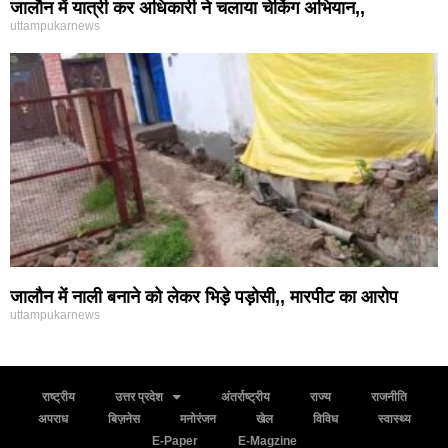
जालौन में यात्री कर अधिकारी ने चलाया चेकिंग अभियान,,
uttampukarnews
जालौन में नाली बनाने को लेकर भिड़े पड़ोसी,, मारपीट का आरोप
uttampukarnews
राष्ट्रीय
उत्तर प्रदेश
अंतर्राष्ट्रीय
राज्य
राजनीति
अपराध
बिज़नेस
मनोरंजन
खेल
विविध
स्वास्थ्य
E-Paper
E-Magzine