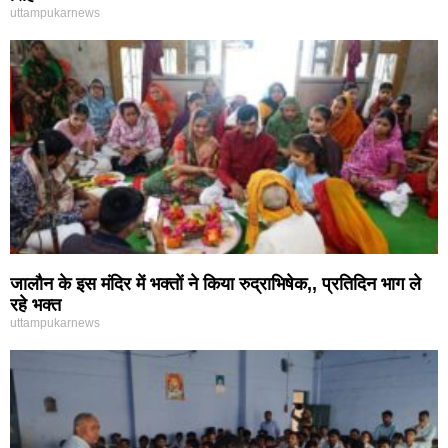
uttampukarnews
जालौन के इस मंदिर में भक्तों ने किया रुद्राभिषेक,, प्रतिदिन भाग ले
रहे भक्त
uttampukarnews