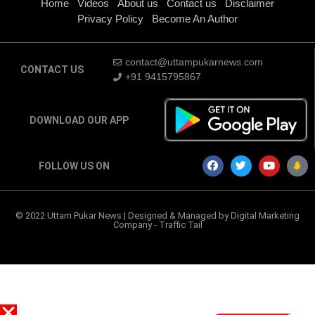
Home
Videos
About us
Contact us
Disclaimer
Privacy Policy
Become An Author
contact@uttampukarnews.com
CONTACT US
+91 9415795867
DOWNLOAD OUR APP
FOLLOW US ON
© 2022 Uttam Pukar News | Designed & Managed by
Digital Marketing
Company
-
Traffic Tail