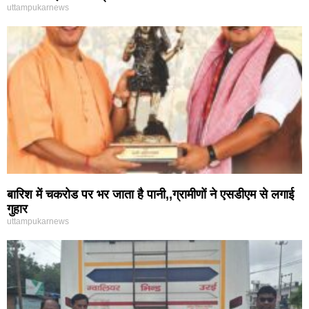
uttampukarnews
बारिश में चकरोड पर भर जाता है पानी,,ग्रामीणों ने एसडीएम से लगाई
गुहार
uttampukarnews