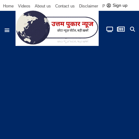
Sign up
Home
Videos
About us
Contact us
Disclaimer
Privacy Policy
Be