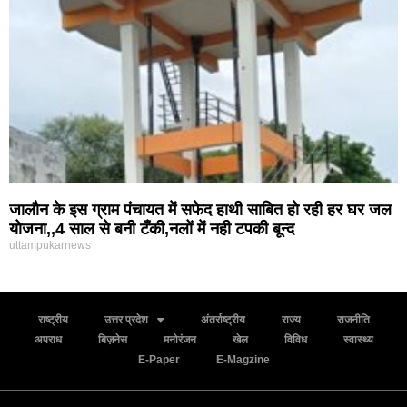
जालौन के इस ग्राम पंचायत में सफेद हाथी साबित हो रही हर घर जल
योजना,,4 साल से बनी टँकी,नलों में नही टपकी बून्द
uttampukarnews
राष्ट्रीय
उत्तर प्रदेश
अंतर्राष्ट्रीय
राज्य
राजनीति
अपराध
बिज़नेस
मनोरंजन
खेल
विविध
स्वास्थ्य
E-Paper
E-Magzine