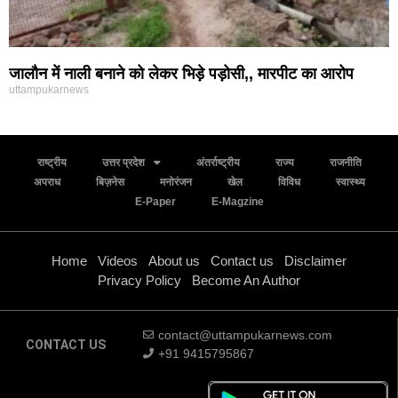
जालौन में नाली बनाने को लेकर भिड़े पड़ोसी,, मारपीट का आरोप
uttampukarnews
राष्ट्रीय
उत्तर प्रदेश
अंतर्राष्ट्रीय
राज्य
राजनीति
अपराध
बिज़नेस
मनोरंजन
खेल
विविध
स्वास्थ्य
E-Paper
E-Magzine
Home
Videos
About us
Contact us
Disclaimer
Privacy Policy
Become An Author
contact@uttampukarnews.com
CONTACT US
+91 9415795867