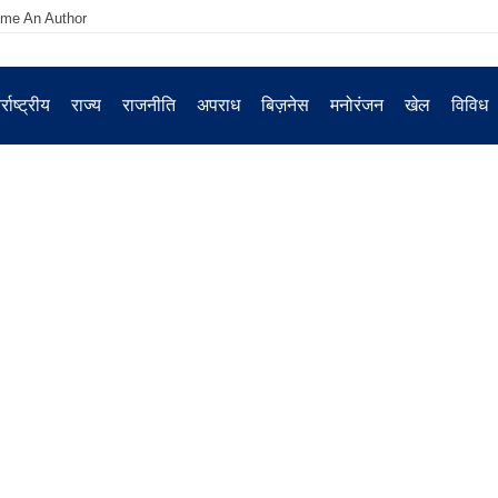
me An Author
्राष्ट्रीय
राज्य
राजनीति
अपराध
बिज़नेस
मनोरंजन
खेल
विविध