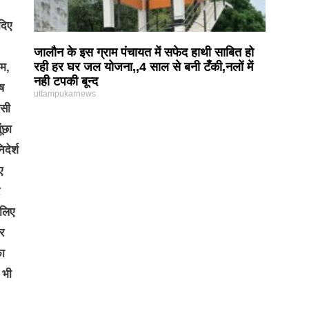
दिए
जालौन के इस ग्राम पंचायत में सफेद हाथी साबित हो
रही हर घर जल योजना,,4 साल से बनी टँकी,नलों में
ुम,
नही टपकी बून्द
ष
uttampukarnews
िसी
ंछा
ेर्श
ए
 लिए
र
का
 भी