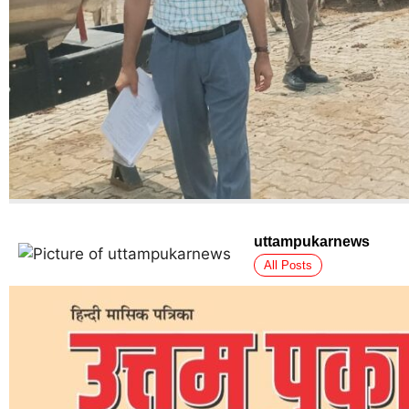
uttampukarnews
All Posts