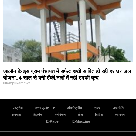
जालौन के इस ग्राम पंचायत में सफेद हाथी साबित हो रही हर घर जल
योजना,,4 साल से बनी टँकी,नलों में नही टपकी बून्द
uttampukarnews
राष्ट्रीय
उत्तर प्रदेश
अंतर्राष्ट्रीय
राज्य
राजनीति
अपराध
बिज़नेस
मनोरंजन
खेल
विविध
स्वास्थ्य
E-Paper
E-Magzine