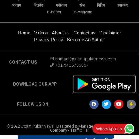
अपराध
बिज़नेस
मनोरंजन
खेल
विविध
स्वास्थ्य
E-Paper
E-Magzine
Home
Videos
About us
Contact us
Disclaimer
Privacy Policy
Become An Author
contact@uttampukarnews.com
CONTACT US
+91 9415795867
DOWNLOAD OUR APP
FOLLOW US ON
© 2022 Uttam Pukar News | Designed & Managed by
Digital Marketing
WhatsApp us
Company
-
Traffic Tail