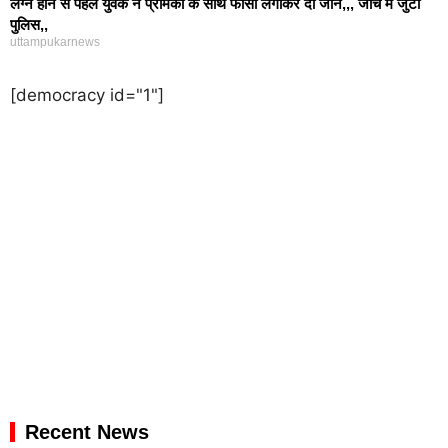
लग्न होने से पहले युवक ने प्रेमिका के साथ फांसी लगाकर दी जान,,, जांच में जुटी
पुलिस,,
uttampukarnews
[democracy id="1"]
Recent News