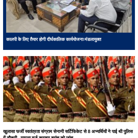
कालपी के लिए तैयार होगी दीर्घकालिक कार्ययोजनाःमंडलायुक्त
खुलासा फर्जी स्वतंत्रता संग्राम सेनानी सर्टिफिकेट से 8 अभ्यर्थियों ने पाई थी पुलिस
में नौकरी,, मामला दर्ज,क्राइम ब्रांच को जांच