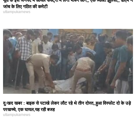
यूपी के इस जनपद में ऑयल फेक्ट्री में लगी भीषण आग,, एक व्यक्ति झुलसा,, डीएम ने
जांच के लिए गठित की कमेटी
uttampukarnews
दुःखद खबर : बाइक से पटाखे लेकर लौट रहे थे तीन दोस्त,,हुआ विस्फोट दो के उड़े
परखच्चे, एक घायल,यह रही बजह
uttampukarnews