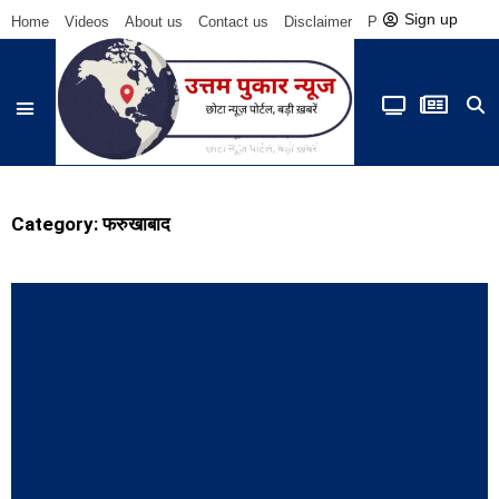
Sign up
Home
Videos
About us
Contact us
Disclaimer
Privacy Policy
Be
Category: फरुखाबाद