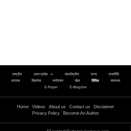
राष्ट्रीय
उत्तर प्रदेश
अंतर्राष्ट्रीय
राज्य
राजनीति
अपराध
बिज़नेस
मनोरंजन
खेल
विविध
स्वास्थ्य
E-Paper
E-Magzine
Home
Videos
About us
Contact us
Disclaimer
Privacy Policy
Become An Author
contact@uttampukarnews.com