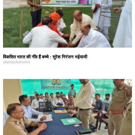
विकसित भारत की नींव हैं बच्चे : सुरेश निरंजन भईयाजी
uttampukarnews